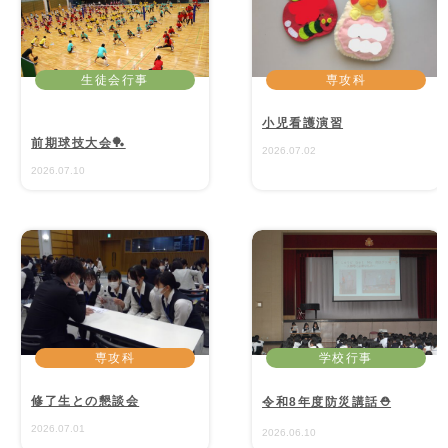
生徒会行事
専攻科
学校行事
小児看護演習
前期球技大会🏓
2026.07.02
2026.07.10
専攻科
学校行事
修了生との懇談会
令和8年度防災講話⛑️
2026.07.01
2026.06.10