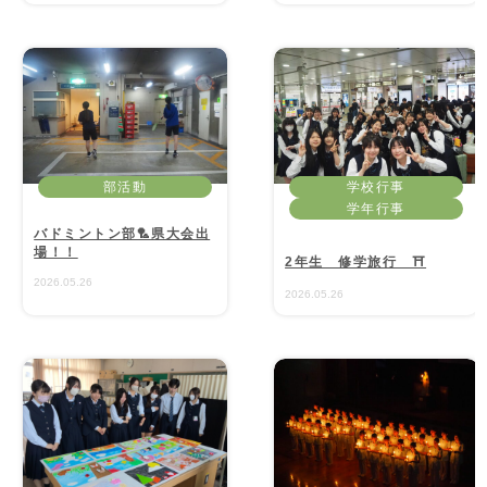
部活動
学校行事
学年行事
バドミントン部🏸県大会出
場！！
2年生 修学旅行 ⛩
2026.05.26
2026.05.26