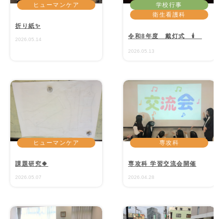
ヒューマンケア
学校行事
衛生看護科
折り紙✨
令和8年度 戴灯式 🕯
2026.05.14
2026.05.13
ヒューマンケア
専攻科
課題研究🍀
専攻科 学習交流会開催
2026.05.07
2026.04.28