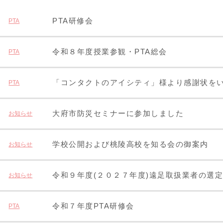
PTA研修会
PTA
令和８年度授業参観・PTA総会
PTA
「コンタクトのアイシティ」様より感謝状を
PTA
大府市防災セミナーに参加しました
お知らせ
学校公開および桃陵高校を知る会の御案内
お知らせ
令和９年度(２０２７年度)遠足取扱業者の選
お知らせ
令和７年度PTA研修会
PTA